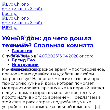
Skip
to
content
Статьи
Search
Умный дом: до чего дошла
for:
техника? Спальная комната
Каталог
Гарантия
Статьи
Опубликовано в
14.03.2023
13.04.2026
от
cpro
Бренд Evo
Инструкции
Мы живём в прекрасное время – прогрессивное,
Поддержка
полное новых девайсов и удобств на любой
запрос и вкус! Наверное, многие слышали про
технологию «умный дом», которая помогает
модернизировать привычные на первый взгляд
вещи, автоматизировать многие процессы и
просто идти в ногу со временем! Предлагаем в
этой статье рассмотреть подробнее умные
устройства на примере спальной комнаты – […]