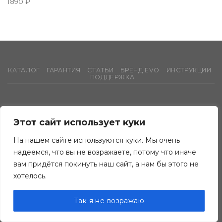
Rated
5.00
1890
₽
out of 5
КАТАЛОГ
ГАРАНТИЯ
СТАТЬИ
БРЕНД EVO
ИНСТРУКЦИИ
ПОДДЕРЖКА
Этот сайт использует куки
На нашем сайте используются куки. Мы очень
надеемся, что вы не возражаете, потому что иначе
вам придётся покинуть наш сайт, а нам бы этого не
хотелось.
Так я не возражаю